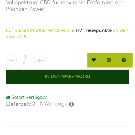
Vollspektrum CBD für maximale Entfaltung der
Pflanzen Power!
Für dieses Produkt erhalten Sie
177
Treuepunkte
im Wert
von
1,77 €
Wunschzettel
Vergleichs
Fra
Fl.
IN DEN WARENKORB
Sofort verfügbar
2 - 5 Werktage
Lieferzeit: