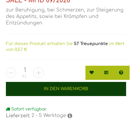
SALE - MHD 09/2026
zur Beruhigung, bei Schmerzen, zur Steigerung
des Appetits, sowie bei Krämpfen und
Entzündungen
Für dieses Produkt erhalten Sie
57
Treuepunkte
im Wert
von
0,57 €
Wunschzettel
Vergleichs
Fra
Fl.
IN DEN WARENKORB
Sofort verfügbar
2 - 5 Werktage
Lieferzeit: