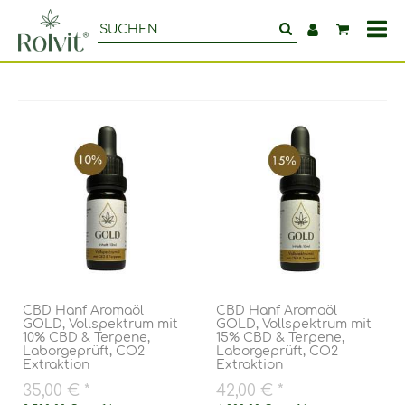
CBD Öl gold
All
Ka
CBD Hanf Aromaöl
CBD Hanf Aromaöl
GOLD, Vollspektrum mit
GOLD, Vollspektrum mit
10% CBD & Terpene,
15% CBD & Terpene,
Laborgeprüft, CO2
Laborgeprüft, CO2
Extraktion
Extraktion
35,00 €
*
42,00 €
*